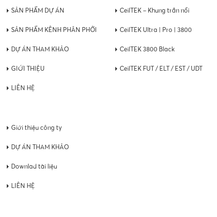
SẢN PHẨM DỰ ÁN
CeilTEK – Khung trần nổi
SẢN PHẨM KÊNH PHÂN PHỐI
CeilTEK Ultra | Pro | 3800
DỰ ÁN THAM KHẢO
CeilTEK 3800 Black
GIỚI THIỆU
CeilTEK FUT / ELT / EST / UDT
LIÊN HỆ
Giới thiệu công ty
DỰ ÁN THAM KHẢO
Downlad tài liệu
LIÊN HỆ