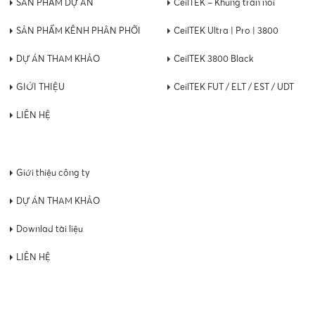
SẢN PHẨM DỰ ÁN
CeilTEK – Khung trần nổi
SẢN PHẨM KÊNH PHÂN PHỐI
CeilTEK Ultra | Pro | 3800
DỰ ÁN THAM KHẢO
CeilTEK 3800 Black
GIỚI THIỆU
CeilTEK FUT / ELT / EST / UDT
LIÊN HỆ
Giới thiệu công ty
DỰ ÁN THAM KHẢO
Downlad tài liệu
LIÊN HỆ