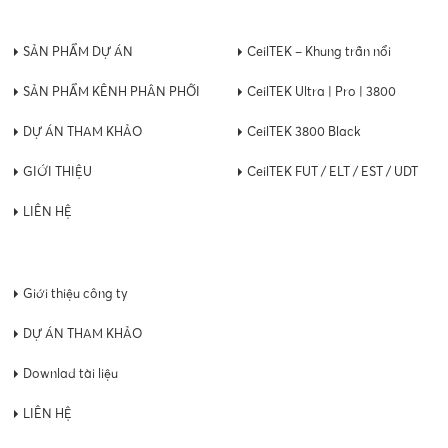
SẢN PHẨM DỰ ÁN
CeilTEK – Khung trần nổi
SẢN PHẨM KÊNH PHÂN PHỐI
CeilTEK Ultra | Pro | 3800
DỰ ÁN THAM KHẢO
CeilTEK 3800 Black
GIỚI THIỆU
CeilTEK FUT / ELT / EST / UDT
LIÊN HỆ
Giới thiệu công ty
DỰ ÁN THAM KHẢO
Downlad tài liệu
LIÊN HỆ