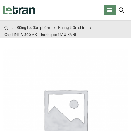
Riêng tư: Sản phẩm
Khung trần chìm
GypLINE V 300 AX_Thanh góc MÀU XANH