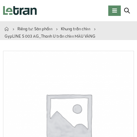
Riêng tư: Sản phẩm
Khung trần chìm
GypLINE S 003 AG_Thanh U trần chìm MÀU VÀNG