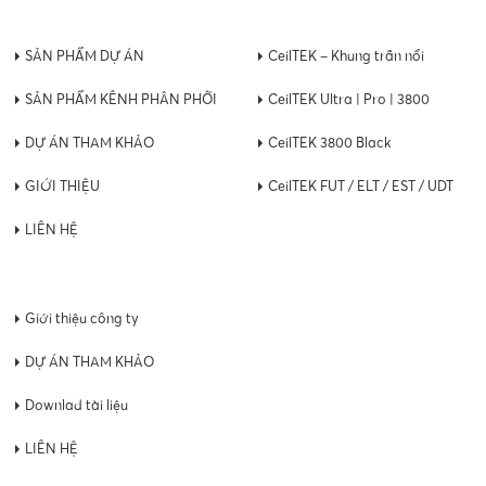
SẢN PHẨM DỰ ÁN
CeilTEK – Khung trần nổi
SẢN PHẨM KÊNH PHÂN PHỐI
CeilTEK Ultra | Pro | 3800
DỰ ÁN THAM KHẢO
CeilTEK 3800 Black
GIỚI THIỆU
CeilTEK FUT / ELT / EST / UDT
LIÊN HỆ
Giới thiệu công ty
DỰ ÁN THAM KHẢO
Downlad tài liệu
LIÊN HỆ