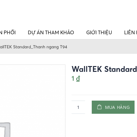
N PHỐI
DỰ ÁN THAM KHẢO
GIỚI THIỆU
LIÊN
allTEK Standard_Thanh ngang T94
WallTEK Standar
1
₫
MUA HÀNG