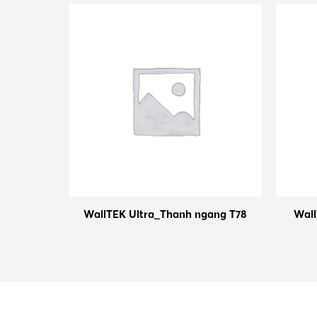
 đứng S51
WallTEK Ultra_Thanh ngang T78
Wall