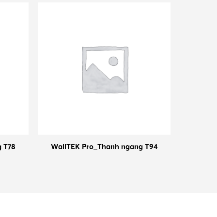
 T78
WallTEK Pro_Thanh ngang T94
WallT