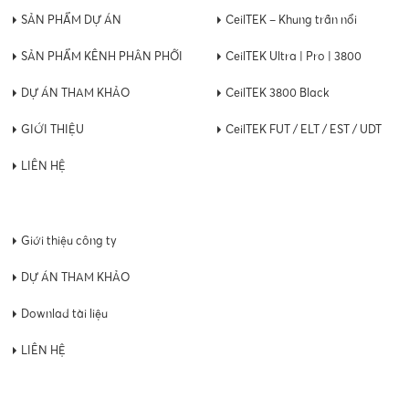
SẢN PHẨM DỰ ÁN
CeilTEK – Khung trần nổi
SẢN PHẨM KÊNH PHÂN PHỐI
CeilTEK Ultra | Pro | 3800
DỰ ÁN THAM KHẢO
CeilTEK 3800 Black
GIỚI THIỆU
CeilTEK FUT / ELT / EST / UDT
LIÊN HỆ
Giới thiệu công ty
DỰ ÁN THAM KHẢO
Downlad tài liệu
LIÊN HỆ