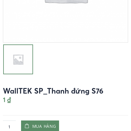
WallTEK SP_Thanh đứng S76
1
₫
MUA HÀNG