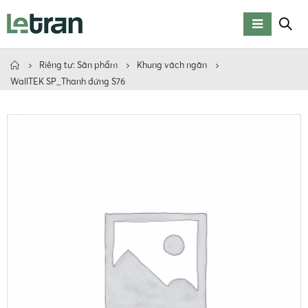
Riêng tư: Sản phẩm
Khung vách ngăn
WallTEK SP_Thanh đứng S76