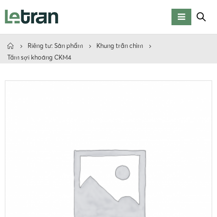
Riêng tư: Sản phẩm
Khung trần chìm
Tấm sợi khoáng CKM4