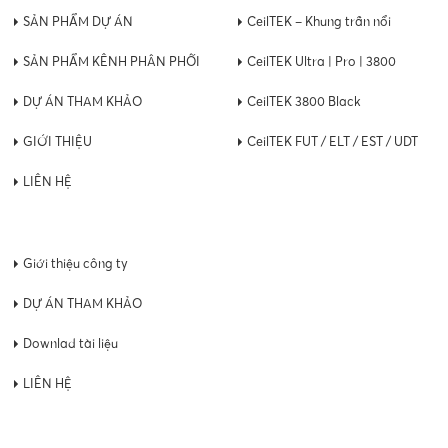
SẢN PHẨM DỰ ÁN
CeilTEK – Khung trần nổi
SẢN PHẨM KÊNH PHÂN PHỐI
CeilTEK Ultra | Pro | 3800
DỰ ÁN THAM KHẢO
CeilTEK 3800 Black
GIỚI THIỆU
CeilTEK FUT / ELT / EST / UDT
LIÊN HỆ
Giới thiệu công ty
DỰ ÁN THAM KHẢO
Downlad tài liệu
LIÊN HỆ