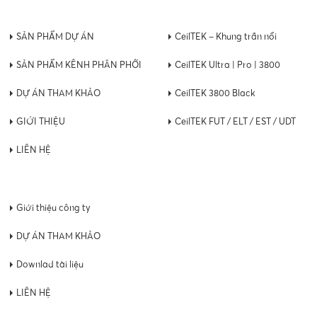
SẢN PHẨM DỰ ÁN
CeilTEK – Khung trần nổi
SẢN PHẨM KÊNH PHÂN PHỐI
CeilTEK Ultra | Pro | 3800
DỰ ÁN THAM KHẢO
CeilTEK 3800 Black
GIỚI THIỆU
CeilTEK FUT / ELT / EST / UDT
LIÊN HỆ
Giới thiệu công ty
DỰ ÁN THAM KHẢO
Downlad tài liệu
LIÊN HỆ