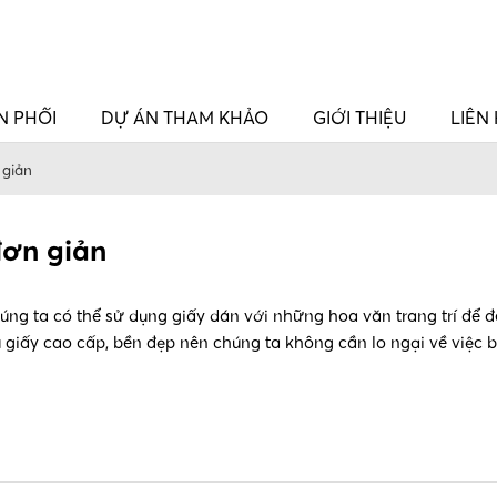
N PHỐI
DỰ ÁN THAM KHẢO
GIỚI THIỆU
LIÊN
 giản
đơn giản
húng ta có thể sử dụng giấy dán với những hoa văn trang trí để đ
u giấy cao cấp, bền đẹp nên chúng ta không cần lo ngại về việc 