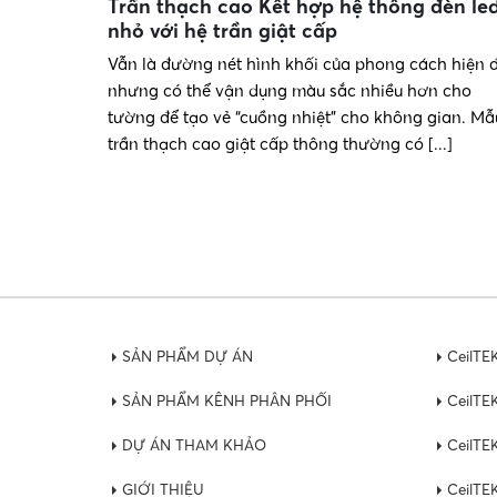
Trần thạch cao Kết hợp hệ thống đèn le
nhỏ với hệ trần giật cấp
Vẫn là đường nét hình khối của phong cách hiện đ
nhưng có thể vận dụng màu sắc nhiều hơn cho
tường để tạo vẻ “cuồng nhiệt” cho không gian. Mẫ
trần thạch cao giật cấp thông thường có [...]
SẢN PHẨM DỰ ÁN
CeilTE
SẢN PHẨM KÊNH PHÂN PHỐI
CeilTEK
DỰ ÁN THAM KHẢO
CeilTE
GIỚI THIỆU
CeilTE