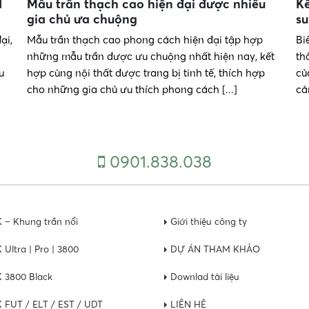
d
Mẫu trần thạch cao hiện đại được nhiều
Kế
gia chủ ưa chuộng
su
ại,
Mẫu trần thạch cao phong cách hiện đại tập hợp
Bi
những mẫu trần được ưu chuộng nhất hiện nay, kết
th
u
hợp cùng nội thất được trang bị tinh tế, thích hợp
củ
cho những gia chủ ưu thích phong cách [...]
cả
0901.838.038
K – Khung trần nổi
Giới thiệu công ty
 Ultra | Pro | 3800
DỰ ÁN THAM KHẢO
K 3800 Black
Downlad tài liệu
K FUT / ELT / EST / UDT
LIÊN HỆ