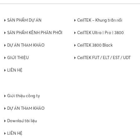
SẢN PHẨM DỰ ÁN
CeilTEK – Khung trần nổi
SẢN PHẨM KÊNH PHÂN PHỐI
CeilTEK Ultra | Pro | 3800
DỰ ÁN THAM KHẢO
CeilTEK 3800 Black
GIỚI THIỆU
CeilTEK FUT / ELT / EST / UDT
LIÊN HỆ
Giới thiệu công ty
DỰ ÁN THAM KHẢO
Downlad tài liệu
LIÊN HỆ