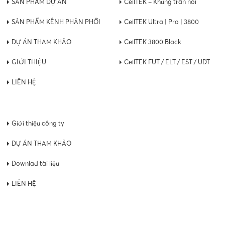
SẢN PHẨM DỰ ÁN
CeilTEK – Khung trần nổi
SẢN PHẨM KÊNH PHÂN PHỐI
CeilTEK Ultra | Pro | 3800
DỰ ÁN THAM KHẢO
CeilTEK 3800 Black
GIỚI THIỆU
CeilTEK FUT / ELT / EST / UDT
LIÊN HỆ
Giới thiệu công ty
DỰ ÁN THAM KHẢO
Downlad tài liệu
LIÊN HỆ