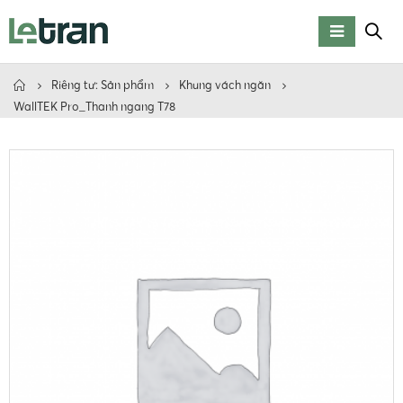
Riêng tư: Sản phẩm
Khung vách ngăn
WallTEK Pro_Thanh ngang T78