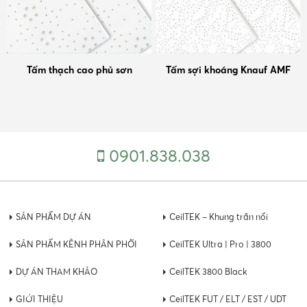
Tấm thạch cao phủ sơn
Tấm sợi khoáng Knauf AMF
0901.838.038
SẢN PHẨM DỰ ÁN
CeilTEK – Khung trần nổi
SẢN PHẨM KÊNH PHÂN PHỐI
CeilTEK Ultra | Pro | 3800
DỰ ÁN THAM KHẢO
CeilTEK 3800 Black
GIỚI THIỆU
CeilTEK FUT / ELT / EST / UDT