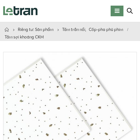
Riêng tư: Sản phẩm
Tấm trần nổi
,
Cốp-pha phủ phim
Tấm sợi khoáng CKM