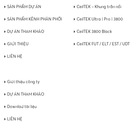
SẢN PHẨM DỰ ÁN
CeilTEK – Khung trần nổi
SẢN PHẨM KÊNH PHÂN PHỐI
CeilTEK Ultra | Pro | 3800
DỰ ÁN THAM KHẢO
CeilTEK 3800 Black
GIỚI THIỆU
CeilTEK FUT / ELT / EST / UDT
LIÊN HỆ
Giới thiệu công ty
DỰ ÁN THAM KHẢO
Downlad tài liệu
LIÊN HỆ