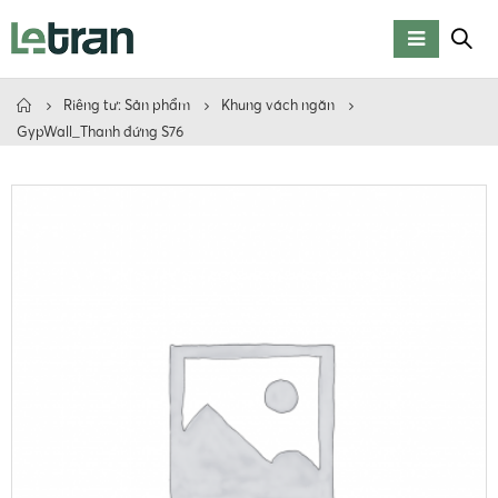
Riêng tư: Sản phẩm
Khung vách ngăn
GypWall_Thanh đứng S76