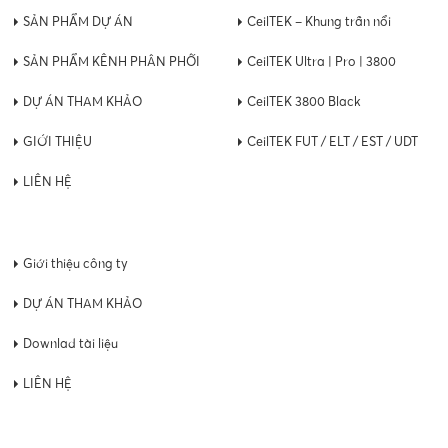
SẢN PHẨM DỰ ÁN
CeilTEK – Khung trần nổi
SẢN PHẨM KÊNH PHÂN PHỐI
CeilTEK Ultra | Pro | 3800
DỰ ÁN THAM KHẢO
CeilTEK 3800 Black
GIỚI THIỆU
CeilTEK FUT / ELT / EST / UDT
LIÊN HỆ
Giới thiệu công ty
DỰ ÁN THAM KHẢO
Downlad tài liệu
LIÊN HỆ