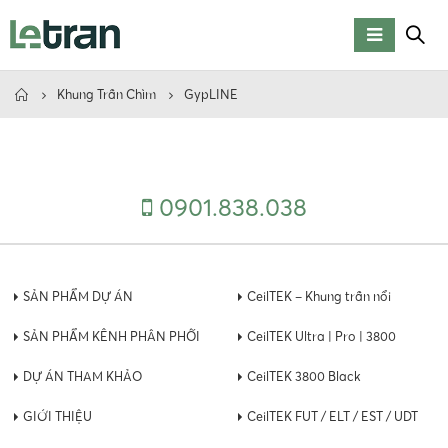
Khung Trần Chìm
GypLINE
0901.838.038
SẢN PHẨM DỰ ÁN
CeilTEK – Khung trần nổi
SẢN PHẨM KÊNH PHÂN PHỐI
CeilTEK Ultra | Pro | 3800
DỰ ÁN THAM KHẢO
CeilTEK 3800 Black
GIỚI THIỆU
CeilTEK FUT / ELT / EST / UDT